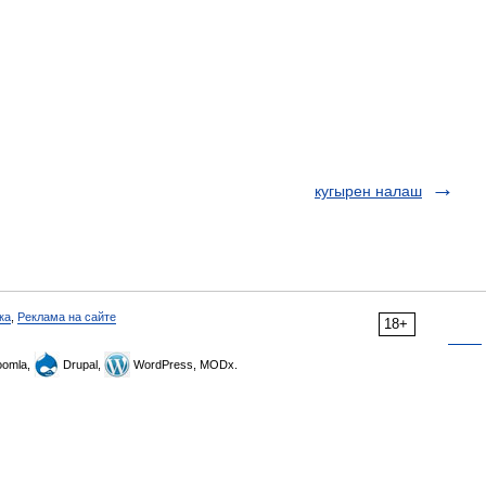
кугырен налаш
ка
,
Реклама на сайте
18+
omla,
Drupal,
WordPress, MODx.