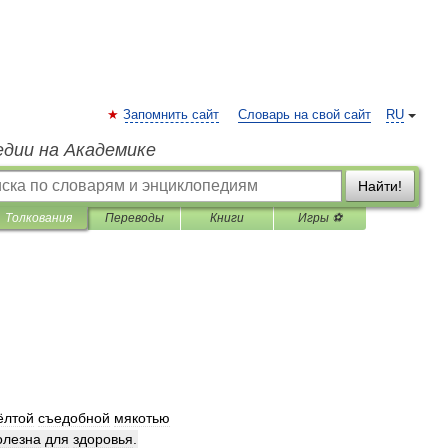
Запомнить сайт
Словарь на свой сайт
RU
едии на Академике
Найти!
Толкования
Переводы
Книги
Игры ⚽
ёлтой
съедобной
мякотью
олезна
для
здоровья
.