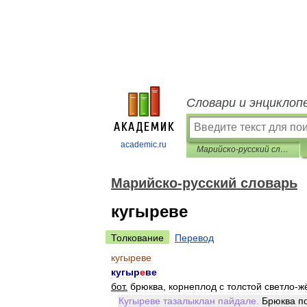
Словари и энциклоп
academic.ru
Марийско-русский словарь
Марийско-русский словарь
кугыреве
Толкование
Перевод
кугыреве
кугыр
е
ве
бот
.
брюква
,
корнеплод
с
толстой
светло
-
ж
Кугыреве
тазалыклан
пайдале
.
Брюква
п