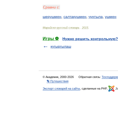
Сравни
с:
шерушмен
,
салтакушмен
,
чуҥгыла
,
ушмен
Марийско
-
русский
словарь
.
2015
.
Игры ⚽
Нужно решить контрольную?
кугыргылаш
© Академик, 2000-2026
Обратная связь:
Техподдерж
👣 Путешествия
Экспорт словарей на сайты
, сделанные на PHP,
Jo